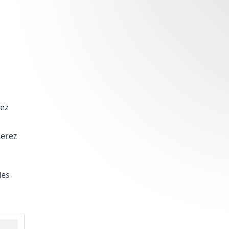
rez
n
perez
les