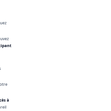
quez
ouvez
cipant
s
otre
cès à
reil