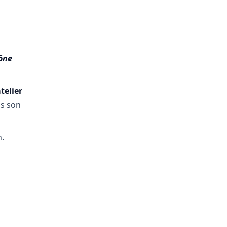
cône
telier
ns son
n.