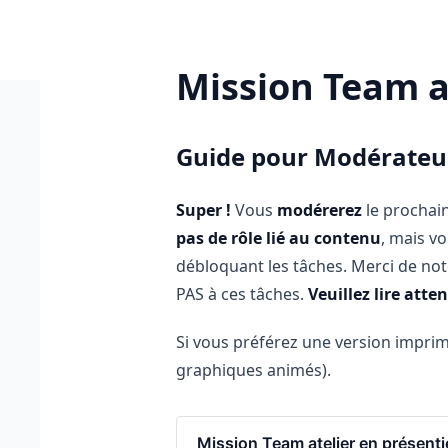
in content
Mission Team at
Mission Team atelier en présentiel (M)
Guide pour Modérateu
Super !
Vous
modérerez
le prochai
pas de rôle lié au contenu
, mais v
débloquant les tâches. Merci de no
PAS à ces tâches.
Veuillez lire att
Si vous préférez une version impri
graphiques animés).
Mission Team atelier en présenti